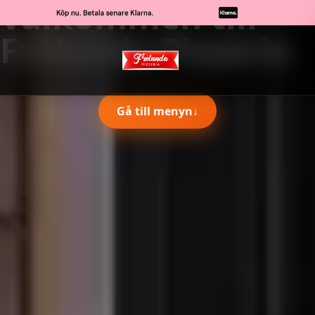
Välkommen till
Frölunda Pizzeria
Gå till menyn
↓