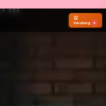
ria
Varukorg
0