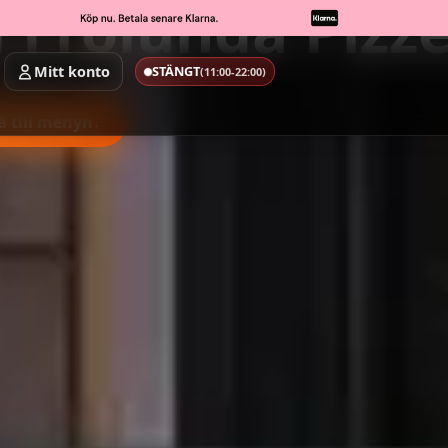
 Frölunda Pizze
Mitt konto
STÄNGT
(11:00-22:00)
å till menyn
↓