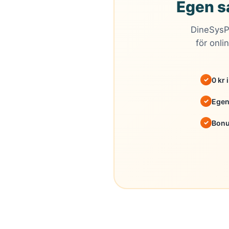
Egen sa
DineSysP
för onli
0 kr 
Egen
Bonu