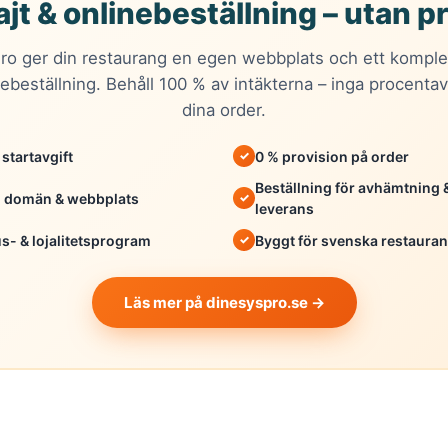
jt & onlinebeställning – utan p
ro ger din restaurang en egen webbplats och ett komple
nebeställning. Behåll 100 % av intäkterna – inga procentav
dina order.
i startavgift
0 % provision på order
Beställning för avhämtning 
 domän & webbplats
leverans
s- & lojalitetsprogram
Byggt för svenska restaura
Läs mer på dinesyspro.se →