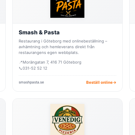
Smash & Pasta
Restaurang i Göteborg med onlinebeställning –
avhämtning och hemleverans direkt från
restaurangens egen webbplats.
📍
Morängatan 7, 416 71 Göteborg
📞
031-52 52 12
smashpasta.se
Beställ online