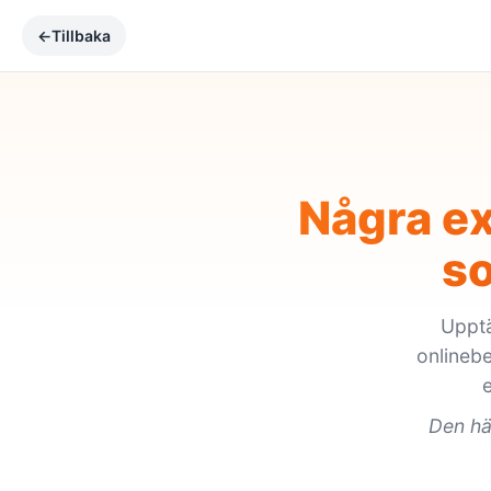
←
Tillbaka
Några ex
s
Upptä
onlineb
e
Den hä