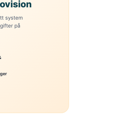
rovision
tt system
gifter på
&
nger