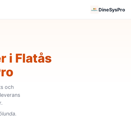
DineSysPro
 i Flatås
ro
ts och
leverans
r.
rölunda.