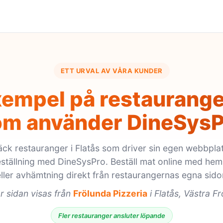
ETT URVAL AV VÅRA KUNDER
empel på restauranger
om använder DineSysP
ck restauranger i Flatås som driver sin egen webbpla
eställning med DineSysPro. Beställ mat online med hem
ller avhämtning direkt från restaurangernas egna sido
r sidan visas från
Frölunda Pizzeria
i Flatås, Västra F
Fler restauranger ansluter löpande