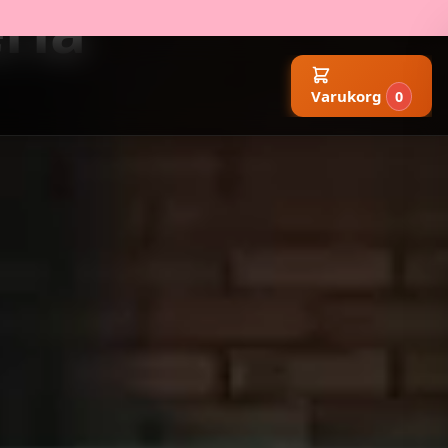
ria
Varukorg
0