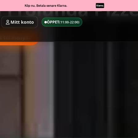
 Frölunda Pizze
Mitt konto
ÖPPET
(11:00-22:00)
å till menyn
↓