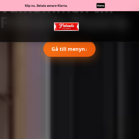
Välkommen till
Frölunda Pizzeria
Gå till menyn
↓