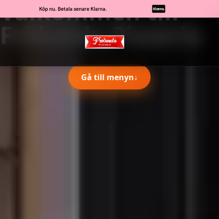
Välkommen till
Frölunda Pizzeria
Gå till menyn
↓