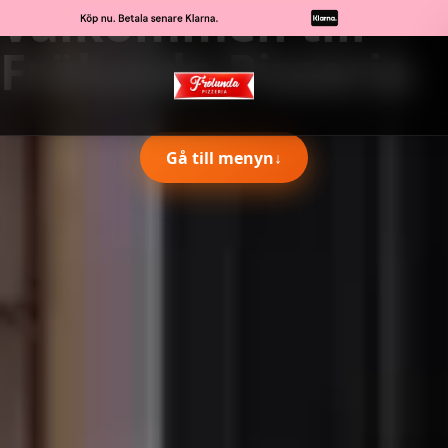
Välkommen till
Frölunda Pizzeria
Gå till menyn
↓