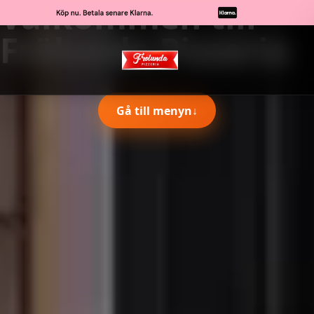
Välkommen till
Frölunda Pizzeria
Gå till menyn
↓