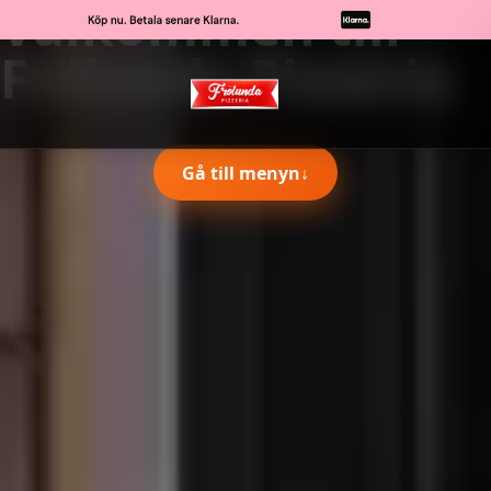
Välkommen till
Frölunda Pizzeria
Gå till menyn
↓