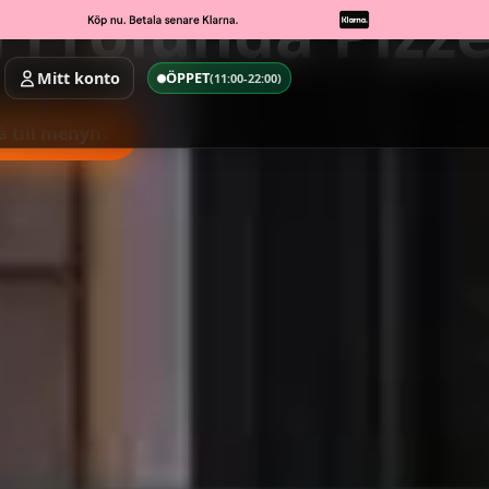
 Frölunda Pizze
Mitt konto
ÖPPET
(11:00-22:00)
å till menyn
↓