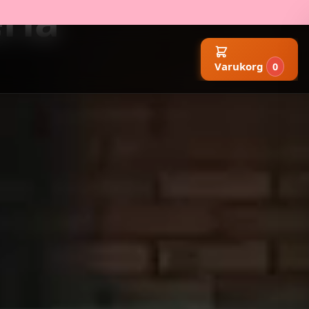
ria
Varukorg
0