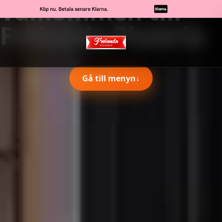
Välkommen till
Frölunda Pizzeria
Gå till menyn
↓