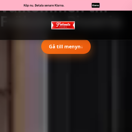
Välkommen till
Frölunda Pizzeria
Gå till menyn
↓