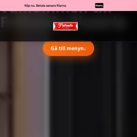
Välkommen till
Frölunda Pizzeria
Gå till menyn
↓