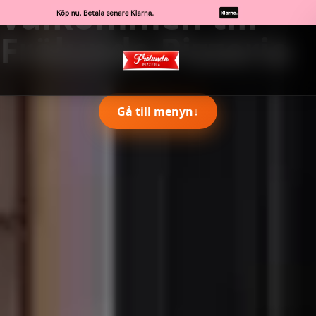
Välkommen till
Frölunda Pizzeria
Gå till menyn
↓