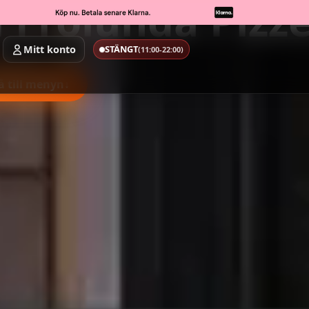
 Frölunda Pizze
Mitt konto
STÄNGT
(11:00-22:00)
å till menyn
↓