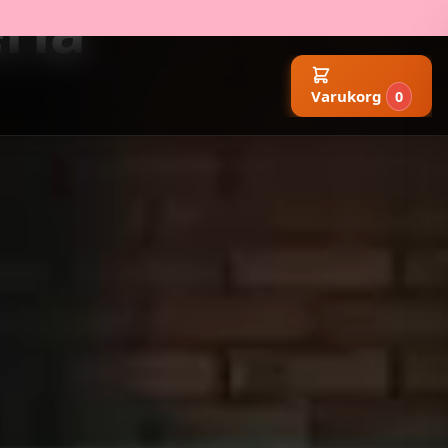
ria
Varukorg
0