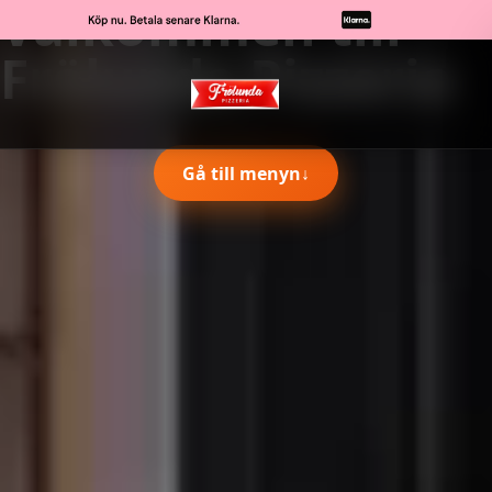
Välkommen till
Frölunda Pizzeria
Gå till menyn
↓