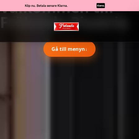
Välkommen till
Frölunda Pizzeria
Gå till menyn
↓