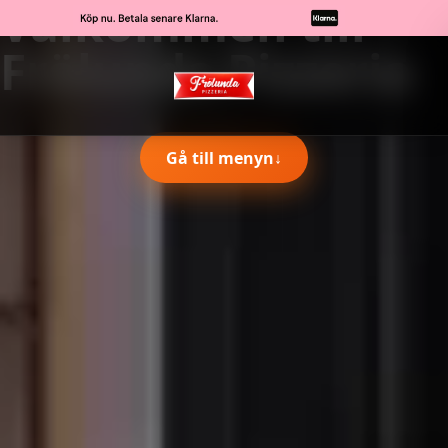
Välkommen till
Frölunda Pizzeria
Gå till menyn
↓